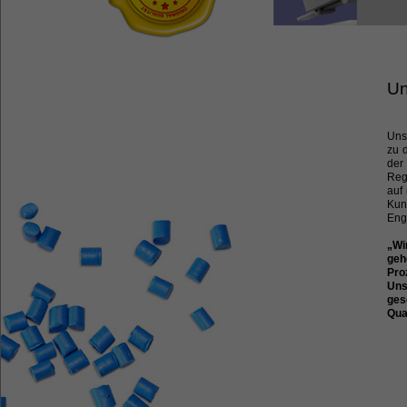
Un
Uns
zu 
der
Reg
auf
Kun
Eng
„Wi
geh
Pro
Uns
ges
Qua