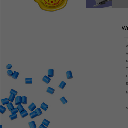
Wi
A
V
N
T
E
E
N
S